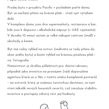
Prodej bytu v projektu Pacific v posledním patře domu.
Byt se nachází přímo na krásné pláži – stačí sjet výtahem
dolů.
V komplexu domu jsou dva supermarkety, restaurace a bar,
kde jsou k dispozici i alkoholické nápoje (v UAE výjimečné).
V dosahu 10 minut autem je velké nákupní centrum (mall) s
obchody a kinem.
Byt má volný výhled na ostrov (nedíváte se tedy přímo do
oken jiného bytu) a boční výhled na krásnou písečnou pláž –
viz. fotografie.
Nemovitost je skvělou příležitostí pro vlastní rekreaci,
případně jako investice na pronájem (rádi doporučíme
agenturu která se o Vás v tomto směru komplexně postará)
– na ostrově, který je známou turistickou destinací, se nyní
staví několik nových luxusních resortů, což zaručuje stabilitu
investice a postupný zdravý růst její hodnoty.