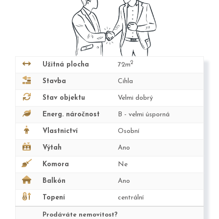
2
Užitná plocha
72m
Stavba
Cihla
Stav objektu
Velmi dobrý
Energ. náročnost
B - velmi úsporná
Vlastnictví
Osobní
Výtah
Ano
Komora
Ne
Balkón
Ano
Topení
centrální
Prodáváte nemovitost?