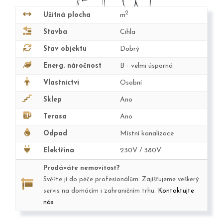
2
Užitná plocha
m
Stavba
Cihla
Stav objektu
Dobrý
Energ. náročnost
B - velmi úsporná
Vlastnictví
Osobní
Sklep
Ano
Terasa
Ano
Odpad
Místní kanalizace
Elektřina
230V / 380V
Prodáváte nemovitost?
Svěřte ji do péče profesionálům. Zajišťujeme veškerý
servis na domácím i zahraničním trhu.
Kontaktujte
nás