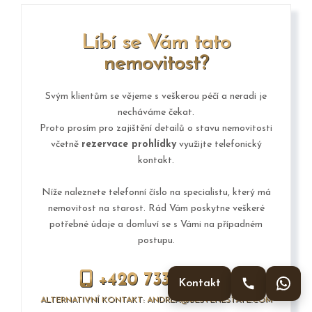
Líbí se Vám tato
nemovitost?
Svým klientům se vějeme s veškerou péčí a neradi je
necháváme čekat.
Proto prosím pro zajištění detailů o stavu nemovitosti
včetně
rezervace prohlídky
využijte telefonický
kontakt.
Níže naleznete telefonní číslo na specialistu, který má
nemovitost na starost. Rád Vám poskytne veškeré
potřebné údaje a domluví se s Vámi na případném
postupu.
+420 733 313 367
Kontakt
ALTERNATIVNÍ KONTAKT: ANDREA@BESTENESTATE.COM