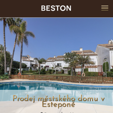
Prodej městského domu v
Esteponě