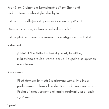
Pronájem útulného a kompletně zařízeného nově
zrekonstruovaného stylového bytu.
Byt je s pohodlným vstupem ze zvýšeného přízemí.
Dům je ve svahu, z okna je výhled na zeleň.
Byt je plně vybaven a je možné překonfigurovat nábytek.
Vybavení:
jídelní stůl a židle, kuchyňský kout, lednička,
mikrovlnná trouba, varná deska, koupelna se sprchou
a toaletou
Parkování:
Před domem je modrá parkovací zóna. Možnost
podnájemní smlouvy k žádosti o parkovací kartu pro
Prahu 5* (neověřujeme aktuální podmínky pro jejich
vydávání )
Spaní: