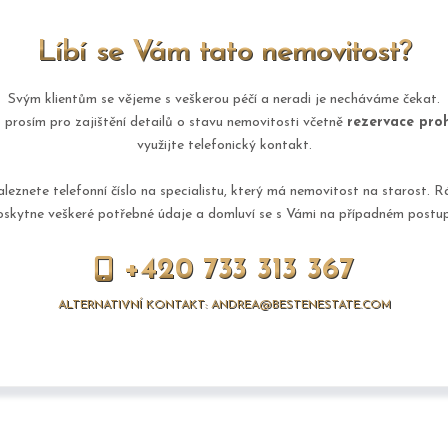
Líbí se Vám tato nemovitost?
Svým klientům se vějeme s veškerou péčí a neradi je necháváme čekat.
 prosím pro zajištění detailů o stavu nemovitosti včetně
rezervace proh
využijte telefonický kontakt.
aleznete telefonní číslo na specialistu, který má nemovitost na starost. 
oskytne veškeré potřebné údaje a domluví se s Vámi na případném postup
+420 733 313 367
ALTERNATIVNÍ KONTAKT: ANDREA@BESTENESTATE.COM