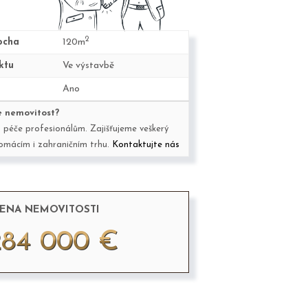
2
ocha
120m
ktu
Ve výstavbě
Ano
 nemovitost?
o péče profesionálům. Zajišťujeme veškerý
domácím i zahraničním trhu.
Kontaktujte nás
ENA NEMOVITOSTI
284 000 €