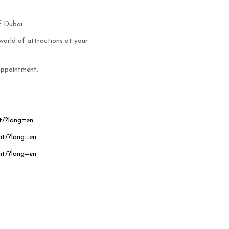
f Dubai.
 world of attractions at your
 appointment.
t/?lang=en
nt/?lang=en
nt/?lang=en