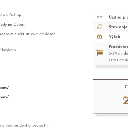
tu v Dubaji.
Užitná pl
hledy na Dubaj.
Stav obje
udete mít svět atrakcí na dosah
Výtah
Prodáváte
 kdykoliv.
Svěřte ji d
servis na 
C
cemi/
cemi/
a new residential project in