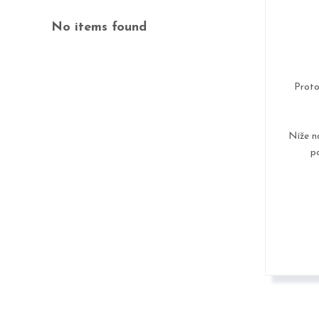
No items found
Proto
Níže n
p