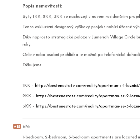
Popis nemovitosti:
Byty 1KK, 2KK, 3KK se nachazejí v novém rezidenčním projek
Tento exkluzivní designový výškový projekt nabízí úžasné vý
Díky naprosto strategické poloze v Jumeriah Village Circle b
ruky.
Online nebo osobní prohlídka je možná po telefonické dohodě
Děkujeme.
1KK –
https://bestenestate.com/reality/apartman-s-1-loznici/
2KK –
https://bestenestate.com/reality/apartman-se-2-lozni
3KK –
https://bestenestate.com/reality/apartman-se-3-lozni
EN:
1-bedroom, 2-bedroom, 3-bedroom apartments are located in 