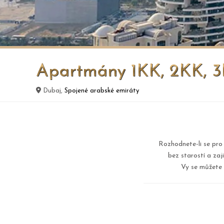
Apartmány 1KK, 2KK, 3
Dubaj,
Spojené arabské emiráty
Rozhodnete-li se pro
bez starostí a za
Vy se můžete 