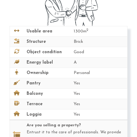
2
Usable area
1300m
Structure
Brick
Object condition
Good
Energy label
A
Ownership
Personal
Pantry
Yes
Balcony
Yes
Terrace
Yes
Loggia
Yes
Are you selling a property?
Entrust it to the care of professionals. We provide