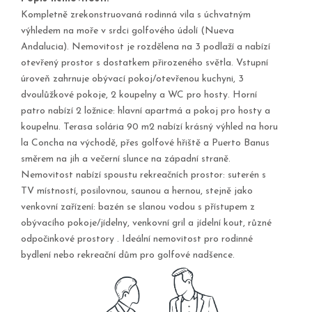
Kompletně zrekonstruovaná rodinná vila s úchvatným
výhledem na moře v srdci golfového údolí (Nueva
Andalucia). Nemovitost je rozdělena na 3 podlaží a nabízí
otevřený prostor s dostatkem přirozeného světla. Vstupní
úroveň zahrnuje obývací pokoj/otevřenou kuchyni, 3
dvoulůžkové pokoje, 2 koupelny a WC pro hosty. Horní
patro nabízí 2 ložnice: hlavní apartmá a pokoj pro hosty a
koupelnu. Terasa solária 90 m2 nabízí krásný výhled na horu
la Concha na východě, přes golfové hřiště a Puerto Banus
směrem na jih a večerní slunce na západní straně.
Nemovitost nabízí spoustu rekreačních prostor: suterén s
TV místností, posilovnou, saunou a hernou, stejně jako
venkovní zařízení: bazén se slanou vodou s přístupem z
obývacího pokoje/jídelny, venkovní gril a jídelní kout, různé
odpočinkové prostory . Ideální nemovitost pro rodinné
bydlení nebo rekreační dům pro golfové nadšence.