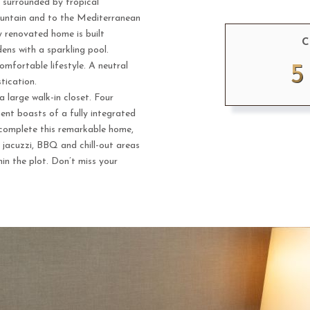
r surrounded by tropical
untain and to the Mediterranean
y renovated home is built
C
ens with a sparkling pool.
omfortable lifestyle. A neutral
5
tication.
a large walk-in closet. Four
nt boasts of a fully integrated
 complete this remarkable home,
 jacuzzi, BBQ and chill-out areas
hin the plot. Don’t miss your