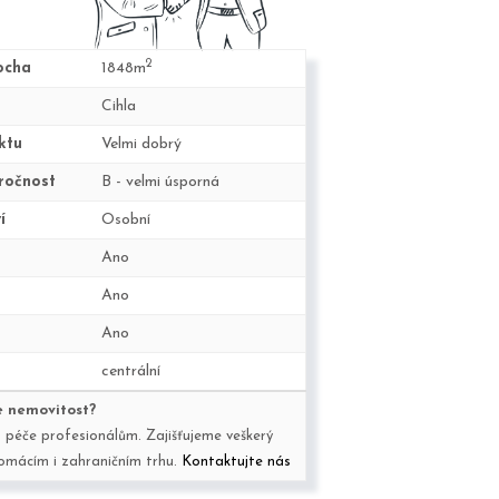
2
ocha
1848m
Cihla
ktu
Velmi dobrý
ročnost
B - velmi úsporná
í
Osobní
Ano
Ano
Ano
centrální
 nemovitost?
o péče profesionálům. Zajišťujeme veškerý
domácím i zahraničním trhu.
Kontaktujte nás