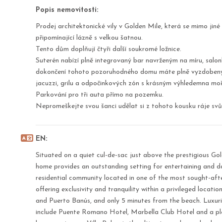
Popis nemovitosti:
Prodej architektonické vily v Golden Mile, která se mimo ji
připomínající lázně s velkou šatnou.
Tento dům doplňují čtyři další soukromé ložnice.
Suterén nabízí plně integrovaný bar navrženým na míru, salon
dokončení tohoto pozoruhodného domu máte plně vyzdobený 
jacuzzi, grilu a odpočinkových zón s krásným výhledemna moř
Parkování pro tři auta přímo na pozemku.
Nepromeškejte svou šanci udělat si z tohoto kousku ráje sv
EN:
Situated on a quiet cul-de-sac just above the prestigious Gold
home provides an outstanding setting for entertaining and dai
residential community located in one of the most sought-aft
offering exclusivity and tranquility within a privileged locat
and Puerto Banús, and only 5 minutes from the beach. Luxuri
include Puente Romano Hotel, Marbella Club Hotel and a ple