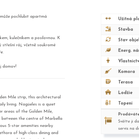
né může pochlubit apartmá
Užitná pl
Stavba
kem, kulečníkem a posilovnou. K
Stav obje
střešní ráj, včetně soukromé
Energ. ná
e.
Vlastnictv
ůj domov!
Komora
Terasa
Lodžie
en Mile strip, this architectural
Topení
ly living. Nagüeles is a quiet
er areas of the Golden Mile,
Prodáváte
ion between the centre of Marbella
Svěřte ji d
ous 5-star amenities nearby
servis na 
thora of high-class dining and