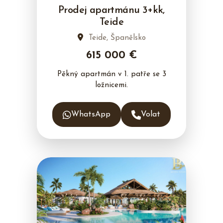
Prodej apartmánu 3+kk,
Teide
Teide, Španělsko
615 000 €
Pěkný apartmán v 1. patře se 3
ložnicemi.
WhatsApp
Volat